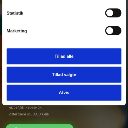
Bundmåtter
Skobakker
Statistik
Sædeovertræk
Arbejdstøj med logo
Marketing
Links
Om os
Inspiration
Tillad alle
Produkt designer
B2B login
Handelsbetingelser
Tillad valgte
Virksomheden
Afvis
JKN Kabineudstyr ApS
+45 20 35 06 66
jeppe@jknkabine.dk
Østergade 85, 8830 Tjele