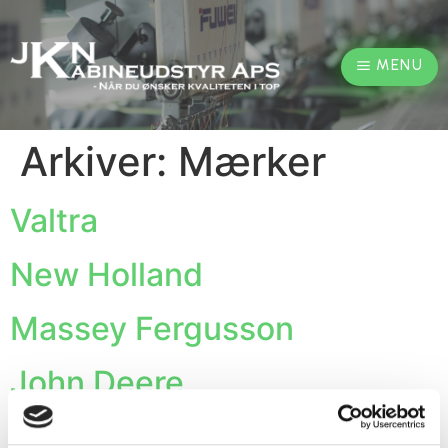
MENU
Arkiver:
Mærker
Valtra
New Holland
Massey Fergusson
John Deere
JCB