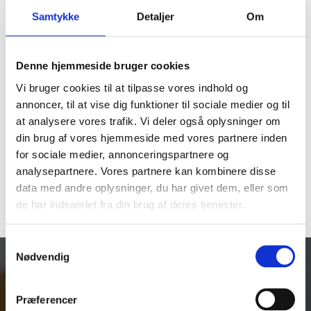
Samtykke
Detaljer
Om
Hydrema
Ford
Denne hjemmeside bruger cookies
Vi bruger cookies til at tilpasse vores indhold og
Fendt
annoncer, til at vise dig funktioner til sociale medier og til
at analysere vores trafik. Vi deler også oplysninger om
Deutz-fahr
din brug af vores hjemmeside med vores partnere inden
for sociale medier, annonceringspartnere og
analysepartnere. Vores partnere kan kombinere disse
Claas
data med andre oplysninger, du har givet dem, eller som
de har indsamlet fra din brug af deres tjenester.
←
ældre
Samtykkevalg
Nødvendig
Vores produkter
Traktorborde
Præferencer