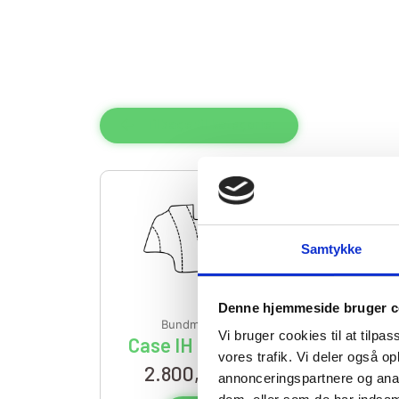
Tilbage til kategorier
Samtykke
Denne hjemmeside bruger c
Bundmåtter
,
Case IH
Vi bruger cookies til at tilpas
Case IH Magnum AFS
vores trafik. Vi deler også 
2.800,00
kr. DKK
annonceringspartnere og anal