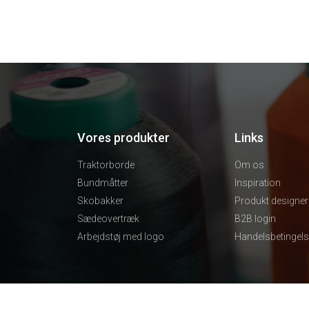
Vores produkter
Links
Traktorborde
Om os
Bundmåtter
Inspiration
Skobakker
Produkt designer
Sædeovertræk
B2B login
Arbejdstøj med logo
Handelsbetingels