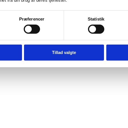
et fra din brug af deres tjenester.
Tilpas
Tilpas
Præferencer
Statistik
Tillad valgte