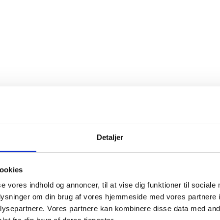
Detaljer
ookies
Bundmåtter
,
Case IH
Bundmåtter
,
Case IH
se vores indhold og annoncer, til at vise dig funktioner til sociale
Case IH Optum
Case IH Optum AF
oplysninger om din brug af vores hjemmeside med vores partnere i
2.800,00
kr. DKK
2.800,00
kr. DK
ysepartnere. Vores partnere kan kombinere disse data med andr