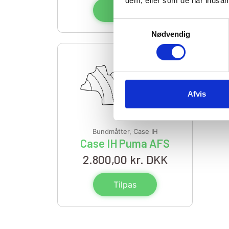
dem, eller som de har indsaml
Tilpas
Samtykkevalg
Nødvendig
Afvis
Bundmåtter
,
Case IH
Case IH Puma AFS
2.800,00
kr. DKK
Tilpas