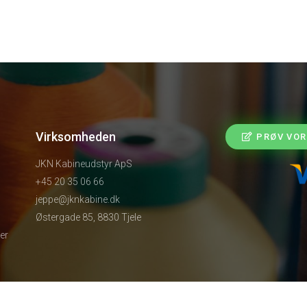
Virksomheden
PRØV VOR
JKN Kabineudstyr ApS
+45 20 35 06 66
jeppe@jknkabine.dk
Østergade 85, 8830 Tjele
er