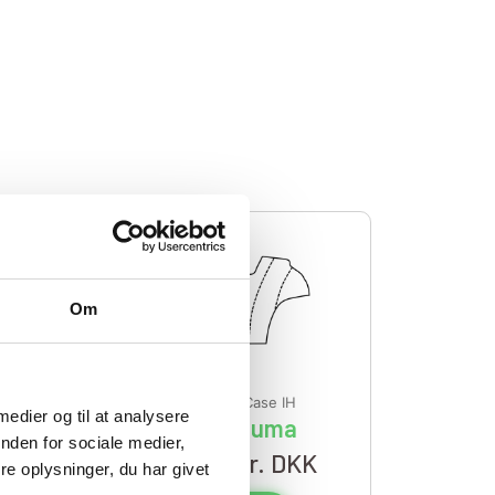
Om
Bundmåtter
,
Case IH
 medier og til at analysere
S
Case IH Puma
nden for sociale medier,
K
2.800,00
kr. DKK
e oplysninger, du har givet