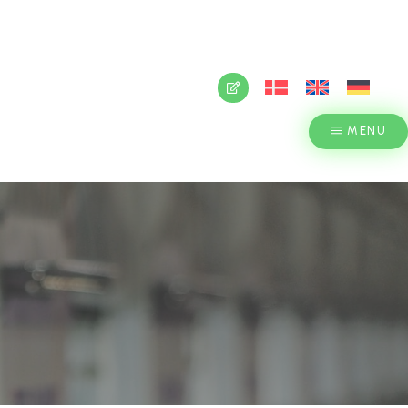
M OS
FORHANDLERLOGIN
T OS
MENU