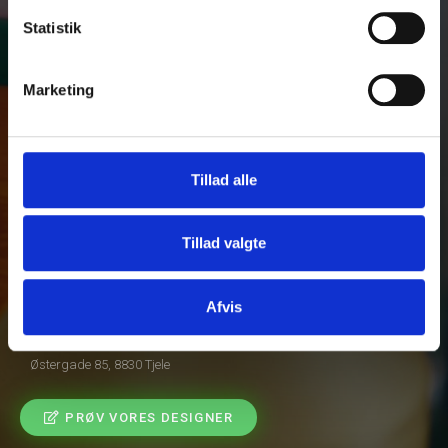
Sædeovertræk
Statistik
Arbejdstøj med logo
Links
Marketing
Om os
Inspiration
Produkt designer
Tillad alle
B2B login
Handelsbetingelser
Tillad valgte
Virksomheden
JKN Kabineudstyr ApS
Afvis
+45 20 35 06 66
jeppe@jknkabine.dk
Østergade 85, 8830 Tjele
PRØV VORES DESIGNER