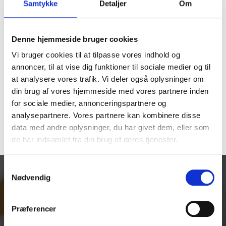
Samtykke
Detaljer
Om
Borde
,
Hydrema
Hydrema 900 Serie
Denne hjemmeside bruger cookies
1.300,00
kr. DKK
Vi bruger cookies til at tilpasse vores indhold og
annoncer, til at vise dig funktioner til sociale medier og til
at analysere vores trafik. Vi deler også oplysninger om
Tilpas
din brug af vores hjemmeside med vores partnere inden
for sociale medier, annonceringspartnere og
analysepartnere. Vores partnere kan kombinere disse
data med andre oplysninger, du har givet dem, eller som
de har indsamlet fra din brug af deres tjenester.
Samtykkevalg
Nødvendig
Vores produkter
Traktorborde
Præferencer
Bundmåtter
Skobakker