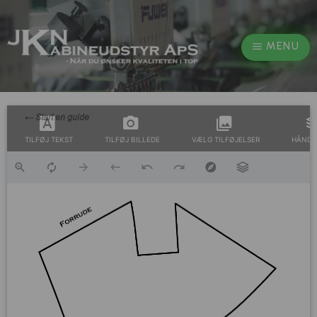
MENU
TILFØJ TEKST
TILFØJ BILLEDE
VÆLG TILFØJELSER
HÅNDT