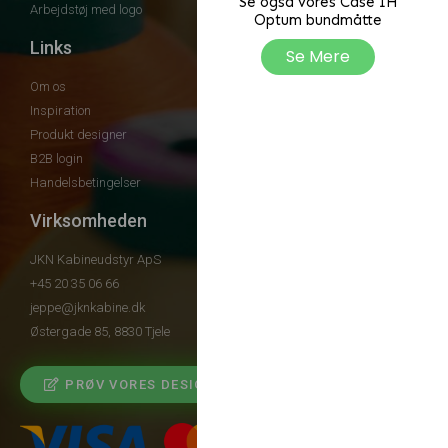
Se også vores Case IH
Arbejdstøj med logo
Optum bundmåtte
Links
Se Mere
Om os
Inspiration
Produkt designer
B2B login
Handelsbetingelser
Virksomheden
JKN Kabineudstyr ApS
+45 20 35 06 66
jeppe@jknkabine.dk
Østergade 85, 8830 Tjele
PRØV VORES DESIGNER