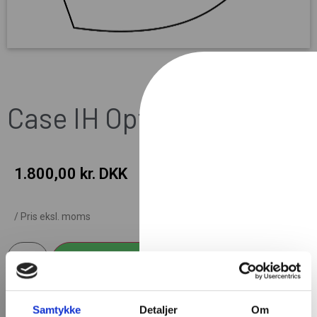
Case IH Optum
1.800,00
kr. DKK
/ Pris eksl. moms
Add to cart
Samtykke
Detaljer
Om