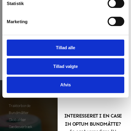
Statistik
Marketing
Tillad alle
Tillad valgte
Afvis
Vores produkter
Traktorborde
Bundmåtter
INTERESSERET I EN CASE
Skobakker
IH OPTUM BUNDMÅTTE?
Sædeovertræk