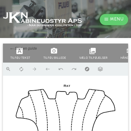
MENU
TILFØJ TEKST
TILFØJ BILLEDE
VÆLG TILFØJELSER
HÅNDT