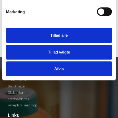
Marketing
Tillad alle
Tillad valgte
Afvis
Vores produkter
Traktorborde
Bundmåtter
Skobakker
Sædeovertræk
Arbejdstøj med logo
Links