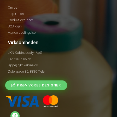
Om os
Inspiration
Produkt designer
B2B login
Handelsbetingelser
Virksomheden
JKN Kabineudstyr ApS
+45 20 35 06 66
jeppe@jknkabine.dk
Østergade 85, 8830 Tjele
PRØV VORES DESIGNER