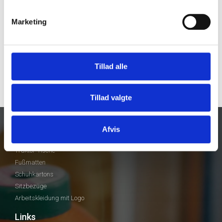
Marketing
Tillad alle
Tillad valgte
Afvis
Unsere Produkte
Traktor-Tische
Fußmatten
Schuhkartons
Sitzbezüge
Arbeitskleidung mit Logo
Links