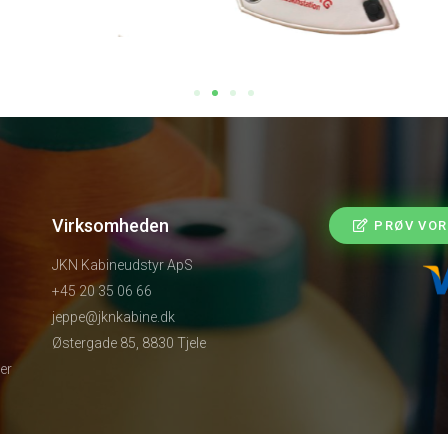
Virksomheden
PRØV VOR
JKN Kabineudstyr ApS
+45 20 35 06 66
jeppe@jknkabine.dk
Østergade 85, 8830 Tjele
er