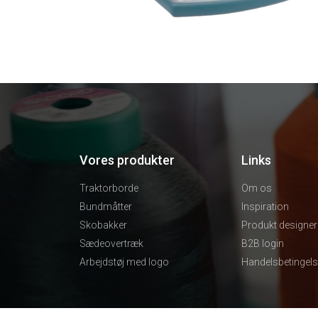
Vores produkter
Links
Traktorborde
Om os
Bundmåtter
Inspiration
Skobakker
Produkt designer
Sædeovertræk
B2B login
Arbejdstøj med logo
Handelsbetingels