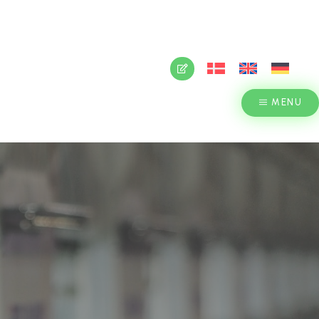
M OS
FORHANDLERLOGIN
T OS
MENU