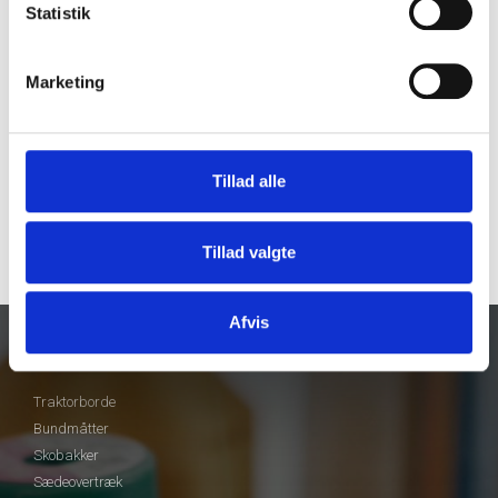
Statistik
Marketing
Tillad alle
Tillad valgte
Afvis
Vores produkter
Traktorborde
Bundmåtter
Skobakker
Sædeovertræk