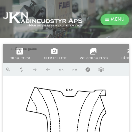
MENU
TILFØJ TEKST
TILFØJ BILLEDE
VÆLG TILFØJELSER
HÅNDT