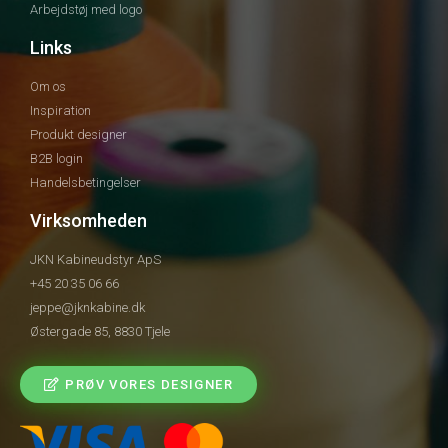
Arbejdstøj med logo
Links
Om os
Inspiration
Produkt designer
B2B login
Handelsbetingelser
Virksomheden
JKN Kabineudstyr ApS
+45 20 35 06 66
jeppe@jknkabine.dk
Østergade 85, 8830 Tjele
PRØV VORES DESIGNER