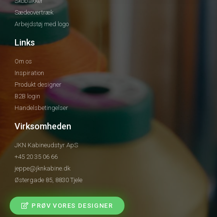
Skobakker
Sædeovertræk
Arbejdstøj med logo
Links
Om os
Inspiration
Produkt designer
B2B login
Handelsbetingelser
Virksomheden
JKN Kabineudstyr ApS
+45 20 35 06 66
jeppe@jknkabine.dk
Østergade 85, 8830 Tjele
PRØV VORES DESIGNER