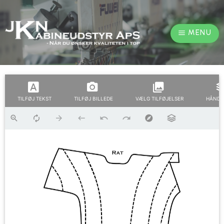
MENU
TILFØJ TEKST
TILFØJ BILLEDE
VÆLG TILFØJELSER
HÅNDT