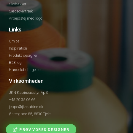
Skobakker
Sædeovertræk
Arbejdstøj med logo
Links
Om os
Inspiration
Produkt designer
B2B login
Handelsbetingelser
Virksomheden
JKN Kabineudstyr ApS
+45 20 35 06 66
jeppe@jknkabine.dk
Østergade 85, 8830 Tjele
PRØV VORES DESIGNER