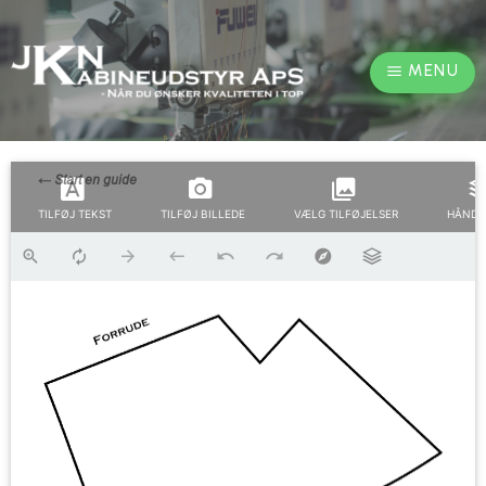
MENU
TILFØJ TEKST
TILFØJ BILLEDE
VÆLG TILFØJELSER
HÅNDT