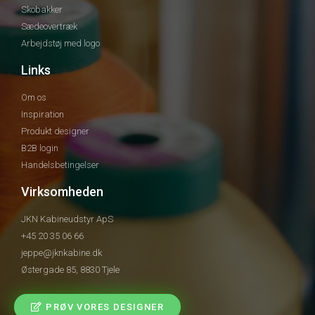
Skobakker
Sædeovertræk
Arbejdstøj med logo
Links
Om os
Inspiration
Produkt designer
B2B login
Handelsbetingelser
Virksomheden
JKN Kabineudstyr ApS
+45 20 35 06 66
jeppe@jknkabine.dk
Østergade 85, 8830 Tjele
PRØV VORES DESIGNER