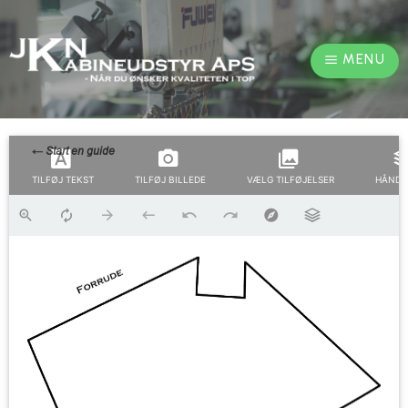
MENU
TILFØJ TEKST
TILFØJ BILLEDE
VÆLG TILFØJELSER
HÅNDT