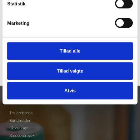
Statistik
Marketing
Tillad alle
Tillad valgte
Afvis
Vores produkter
Traktorborde
Bundmåtter
Skobakker
Sædeovertræk