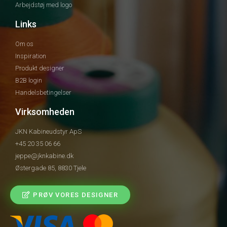
Arbejdstøj med logo
Links
Om os
Inspiration
Produkt designer
B2B login
Handelsbetingelser
Virksomheden
JKN Kabineudstyr ApS
+45 20 35 06 66
jeppe@jknkabine.dk
Østergade 85, 8830 Tjele
PRØV VORES DESIGNER