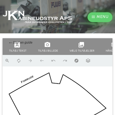
MENU
TILFØJ TEKST
TILFØJ BILLEDE
VÆLG TILFØJELSER
HÅNDT