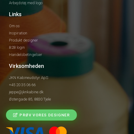
Arbejdstøj med logo
Links
Om os
Inspiration
Produkt designer
B2B login
Handelsbetingelser
Virksomheden
JKN Kabineudstyr ApS
+45 20 35 06 66
jeppe@jknkabine.dk
Østergade 85, 8830 Tjele
PRØV VORES DESIGNER