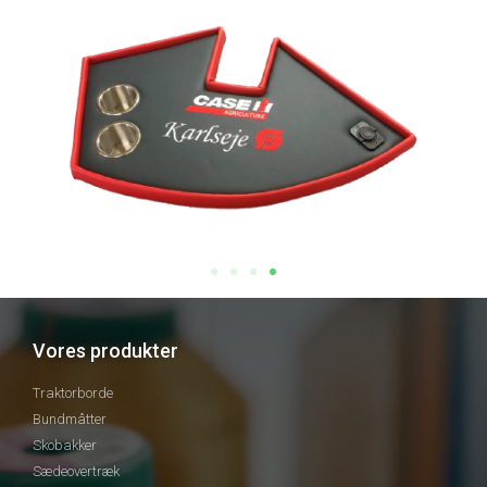
Vores produkter
Traktorborde
Bundmåtter
Skobakker
Sædeovertræk