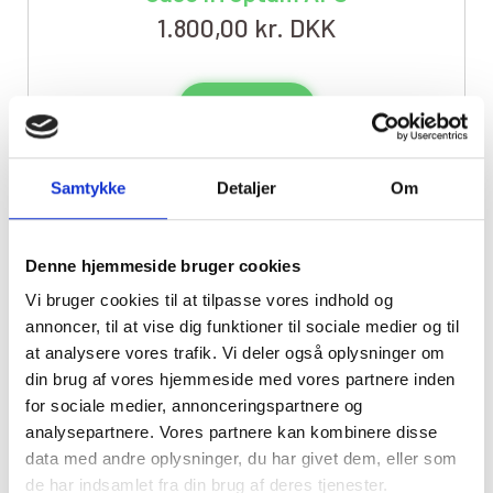
1.800,00
kr. DKK
Tilpas
Samtykke
Detaljer
Om
Denne hjemmeside bruger cookies
Vi bruger cookies til at tilpasse vores indhold og
annoncer, til at vise dig funktioner til sociale medier og til
at analysere vores trafik. Vi deler også oplysninger om
din brug af vores hjemmeside med vores partnere inden
for sociale medier, annonceringspartnere og
analysepartnere. Vores partnere kan kombinere disse
Borde
,
Case IH
data med andre oplysninger, du har givet dem, eller som
Case IH Puma
de har indsamlet fra din brug af deres tjenester.