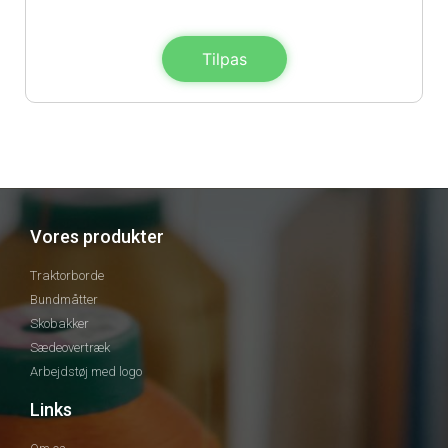
Tilpas
Vores produkter
Traktorborde
Bundmåtter
Skobakker
Sædeovertræk
Arbejdstøj med logo
Links