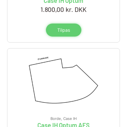
Case IH Optum
1.800,00
kr. DKK
Tilpas
Borde
,
Case IH
Case IH Optum AFS