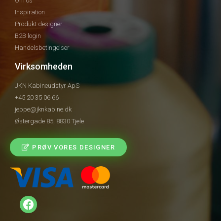
Om os
Inspiration
Produkt designer
B2B login
Handelsbetingelser
Virksomheden
JKN Kabineudstyr ApS
+45 20 35 06 66
jeppe@jknkabine.dk
Østergade 85, 8830 Tjele
PRØV VORES DESIGNER